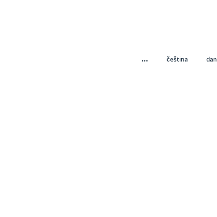
…
čeština
dan